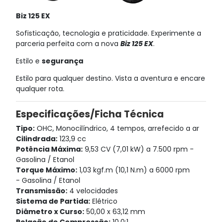
Biz 125 EX
Sofisticação, tecnologia e praticidade. Experimente a
parceria perfeita com a nova
Biz 125 EX
.
Estilo e
segurança
Estilo para qualquer destino. Vista a aventura e encare
qualquer rota.
Especificações/Ficha Técnica
Tipo:
OHC, Monocilíndrico, 4 tempos, arrefecido a ar
Cilindrada:
123,9 cc
Potência Máxima:
9,53 CV (7,01 kW) a 7.500 rpm -
Gasolina / Etanol
Torque Máximo:
1,03 kgf.m (10,1 N.m) a 6000 rpm
- Gasolina / Etanol
T
ransmissão:
4 velocidades
Sistema de Partida:
Elétrico
Diâmetro x Curso:
50,00 x 63,12 mm
Relação de Compressão:
10,0:1