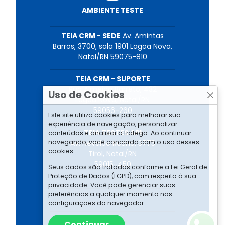
AMBIENTE TESTE
TEIA CRM - SEDE
Av. Amintas
Barros, 3700, sala 1901 Lagoa Nova,
Natal/RN 59075-810
TEIA CRM - SUPORTE
Rua Almeida Barreto, 432
Uso de Cookies
Lagoa Nova, Natal/RN
59056-260
Este site utiliza cookies para melhorar sua
experiência de navegação, personalizar
TEIA TESTES API
conteúdos e analisar o tráfego. Ao continuar
navegando, você concorda com o uso desses
Av. Nevaldo Rocha, 3775
cookies.
Tirol, Natal/RN
59015-450
Seus dados são tratados conforme a Lei Geral de
Proteção de Dados (LGPD), com respeito à sua
privacidade. Você pode gerenciar suas
preferências a qualquer momento nas
configurações do navegador.
Continuar