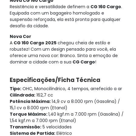
Nova CG 160 Cargo
Resistência e versatilidade definem a
CG 160 Cargo
.
Equipada com um bagageiro homologado e
suspensão reforçada, ela está pronta para qualquer
desafio da cidade.
Nova Cor
A
CG 160 Cargo 2025
chegou cheia de estilo e
robustez! Com um design pensado para você, ela
oferece uma nova cor: Branco. Sinta a emoção de
dominar a cidade com a sua
CG Cargo
!
Especificações/Ficha Técnica
Tipo:
OHC, Monocilíndrico, 4 tempos, arrefecido a ar
Cilindrada:
162,7 cc
Potência Máxima:
14,9 cv a 8.000 rpm (Gasolina) /
15,1 cv a 8.000 rpm (Etanol)
Torque Máximo:
1,40 kgf.m a 7.000 rpm (Gasolina) /
1,54 kgf.m a 7.000 rpm (Etanol)
Transmissão:
5 velocidades
Sistema de Partida:
Elétrico