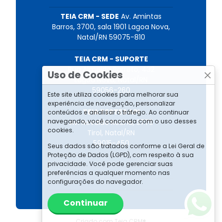
TEIA CRM - SEDE
Av. Amintas
Barros, 3700, sala 1901 Lagoa Nova,
Natal/RN 59075-810
TEIA CRM - SUPORTE
Rua Almeida Barreto, 432
Uso de Cookies
Lagoa Nova, Natal/RN
59056-260
Este site utiliza cookies para melhorar sua
experiência de navegação, personalizar
TEIA TESTES API
conteúdos e analisar o tráfego. Ao continuar
navegando, você concorda com o uso desses
Av. Nevaldo Rocha, 3775
cookies.
Tirol, Natal/RN
59015-450
Seus dados são tratados conforme a Lei Geral de
Proteção de Dados (LGPD), com respeito à sua
privacidade. Você pode gerenciar suas
preferências a qualquer momento nas
configurações do navegador.
Continuar
Criado com
Teia CRM®