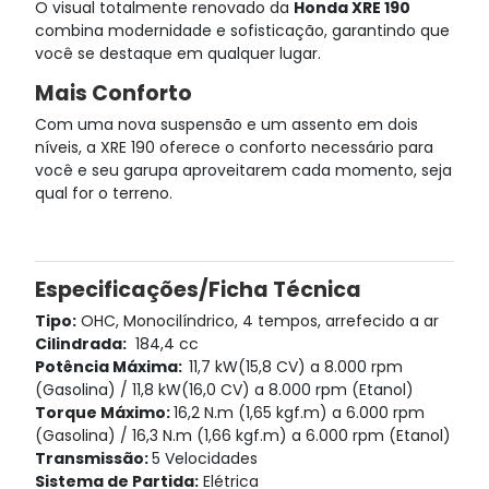
O visual totalmente renovado da
Honda XRE 190
combina modernidade e sofisticação, garantindo que
você se destaque em qualquer lugar.
Mais Conforto
Com uma nova suspensão e um assento em dois
níveis, a XRE 190 oferece o conforto necessário para
você e seu garupa aproveitarem cada momento, seja
qual for o terreno.
Especificações/Ficha Técnica
Tipo:
OHC, Monocilíndrico, 4 tempos, arrefecido a ar
Cilindrada:
184,4 cc
Potência Máxima:
11,7 kW(15,8 CV) a 8.000 rpm
(Gasolina) / 11,8 kW(16,0 CV) a 8.000 rpm (Etanol)
Torque Máximo:
16,2 N.m (1,65 kgf.m) a 6.000 rpm
(Gasolina) / 16,3 N.m (1,66 kgf.m) a 6.000 rpm (Etanol)
Transmissão:
5 Velocidades
Sistema de Partida:
Elétrica