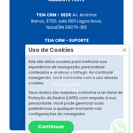
TEIA CRM - SEDE
Av. Amintas
Barros, 3700, sala 1901 Lagoa Nova,
Natal/RN 59075-810
TEIA CRM - SUPORTE
Rua Almeida Barreto, 432
Uso de Cookies
Lagoa Nova, Natal/RN
59056-260
Este site utiliza cookies para melhorar sua
experiência de navegação, personalizar
TEIA TESTES API
conteúdos e analisar o tráfego. Ao continuar
navegando, você concorda com o uso desses
Av. Nevaldo Rocha, 3775
cookies.
Tirol, Natal/RN
59015-450
Seus dados são tratados conforme a Lei Geral de
Proteção de Dados (LGPD), com respeito à sua
privacidade. Você pode gerenciar suas
preferências a qualquer momento nas
configurações do navegador.
Continuar