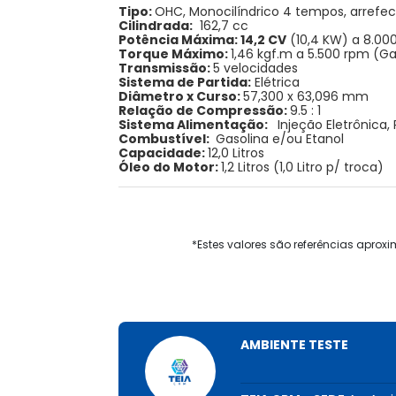
Tipo:
OHC, Monocilíndrico 4 tempos, arrefeci
Cilindrada:
162,7 cc
Potência Máxima:
14,2 CV
(10,4 KW) a 8.00
Torque Máximo:
1,46 kgf.m a 5.500 rpm (Ga
Transmissão:
5 velocidades
Sistema de Partida:
Elétrica
Diâmetro x Curso:
57,300 x 63,096 mm
Relação de Compressão:
9.5 : 1
Sistema Alimentação:
Injeção Eletrônica, 
Combustível:
Gasolina e/ou Etanol
Capacidade:
12,0 Litros
Óleo do Motor:
1,2 Litros (1,0 Litro p/ troca)
*Estes valores são referências apro
AMBIENTE TESTE