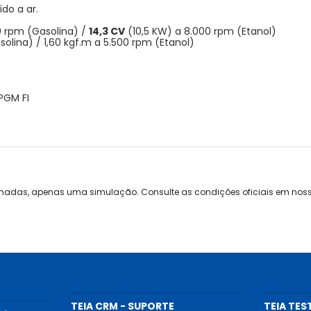
do a ar.
0 rpm (Gasolina) /
14,3 CV
(10,5 KW) a 8.000 rpm (Etanol)
solina) / 1,60 kgf.m a 5.500 rpm (Etanol)
PGM FI
ximadas, apenas uma simulação. Consulte as condições oficiais em nos
TEIA CRM - SUPORTE
TEIA TES