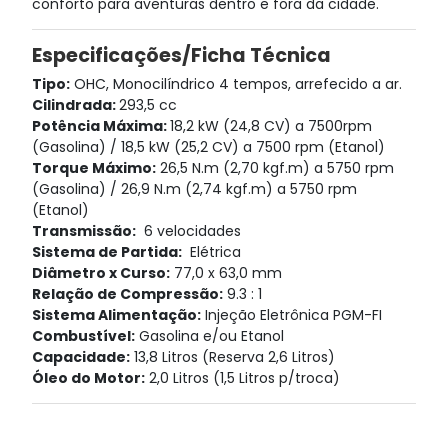
conforto para aventuras dentro e fora da cidade.
Especificações/Ficha Técnica
Tipo:
OHC, Monocilíndrico 4 tempos, arrefecido a ar.
Cilindrada:
293,5 cc
Potência Máxima:
18,2 kW (24,8 CV) a 7500rpm
(Gasolina) / 18,5 kW (25,2 CV) a 7500 rpm (Etanol)
Torque Máximo:
26,5 N.m (2,70 kgf.m) a 5750 rpm
(Gasolina) / 26,9 N.m (2,74 kgf.m) a 5750 rpm
(Etanol)
Transmissão:
6 velocidades
Sistema de Partida:
Elétrica
Diâmetro x Curso:
77,0 x 63,0 mm
Relação de Compressão:
9.3 : 1
Sistema Alimentação:
Injeção Eletrônica PGM-FI
Combustível:
Gasolina e/ou Etanol
Capacidade:
13,8 Litros (Reserva 2,6 Litros)
Óleo do Motor:
2,0 Litros (1,5 Litros p/troca)