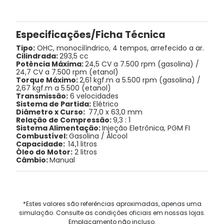
Especificações/Ficha Técnica
Tipo:
OHC, monocilíndrico, 4 tempos, arrefecido a ar.
Cilindrada:
293,5 cc
Potência Máxima:
24,5 CV a 7.500 rpm (gasolina) /
24,7 CV a 7.500 rpm (etanol)
Torque Máximo:
2,61 kgf.m a 5.500 rpm (gasolina) /
2,67 kgf.m a 5.500 (etanol)
Transmissão:
6 velocidades
Sistema de Partida:
Elétrico
Diâmetro x Curso:
77,0 x 63,0 mm
Relação de Compressão:
9,3 : 1
Sistema Alimentação:
Injeção Eletrônica, PGM FI
Combustível:
Gasolina / Álcool
Capacidade:
14,1 litros
Óleo do Motor:
2 litros
Câmbio:
Manual
*Estes valores são referências aproximadas, apenas uma
simulação. Consulte as condições oficiais em nossas lojas.
Emplacamento não incluso.