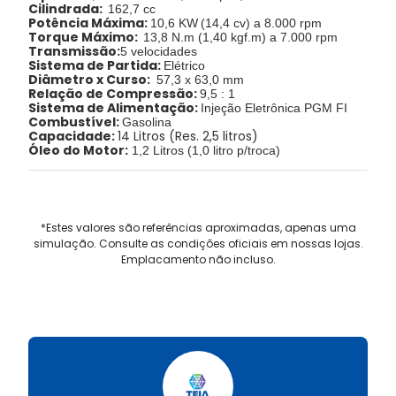
Cilindrada:
162,7 cc
Potência Máxima:
10,6 KW
(14,4 cv) a 8.000 rpm
Torque Máximo:
13,8 N.m (1,40 kgf.m) a 7.000 rpm
Transmissão:
5 velocidades
Sistema de Partida:
Elétrico
Diâmetro x Curso:
57,3 x 63,0 mm
Relação de Compressão:
9,5 : 1
Sistema de Alimentação:
Injeção Eletrônica PGM FI
Combustível:
Gasolina
Capacidade:
14 Litros (Res. 2,5 litros)
Óleo do Motor:
1,2 Litros (1,0 litro p/troca)
*Estes valores são referências aproximadas, apenas uma
simulação. Consulte as condições oficiais em nossas lojas.
Emplacamento não incluso.