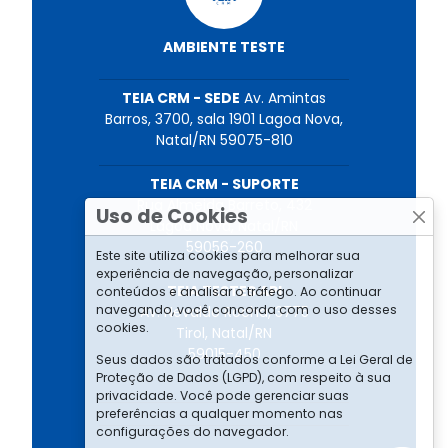
AMBIENTE TESTE
TEIA CRM - SEDE
Av. Amintas
Barros, 3700, sala 1901 Lagoa Nova,
Natal/RN 59075-810
TEIA CRM - SUPORTE
Rua Almeida Barreto, 432
Uso de Cookies
Lagoa Nova, Natal/RN
59056-260
Este site utiliza cookies para melhorar sua
experiência de navegação, personalizar
TEIA TESTES API
conteúdos e analisar o tráfego. Ao continuar
navegando, você concorda com o uso desses
Av. Nevaldo Rocha, 3775
cookies.
Tirol, Natal/RN
59015-450
Seus dados são tratados conforme a Lei Geral de
Proteção de Dados (LGPD), com respeito à sua
privacidade. Você pode gerenciar suas
preferências a qualquer momento nas
configurações do navegador.